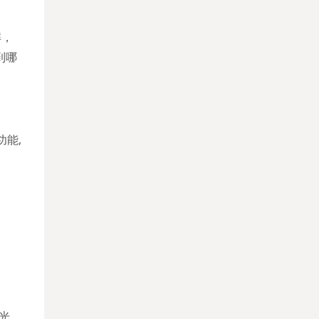
解，
到哪
能,
光