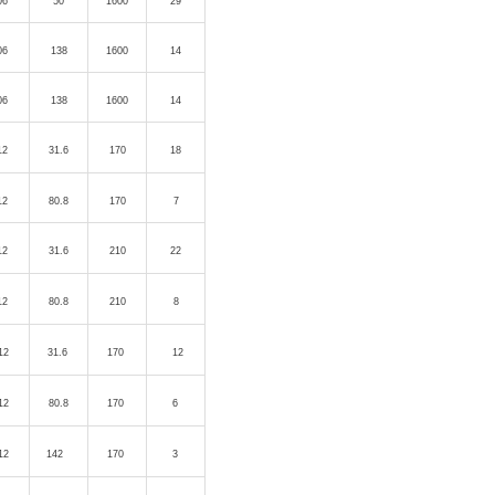
06
50
1600
29
06
138
1600
14
06
138
1600
14
12
31.6
170
18
12
80.8
170
7
12
31.6
210
22
12
80.8
210
8
12
31.6
170
12
12
80.8
170
6
12
142
170
3