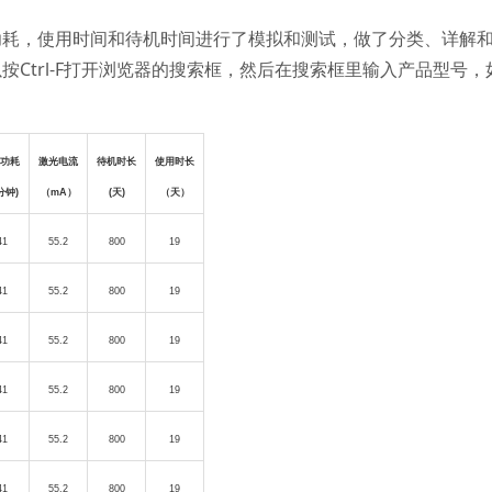
功耗，使用时间和待机时间进行了模拟和测试，做了分类、详解
按Ctrl-F打开浏览器的搜索框，然后在搜索框里输入产品型号，
光功耗
激光电流
待机时长
使用时长
分钟
)
（
mA
）
(
天
)
（天）
41
55.2
800
19
41
55.2
800
19
41
55.2
800
19
41
55.2
800
19
41
55.2
800
19
41
55.2
800
19