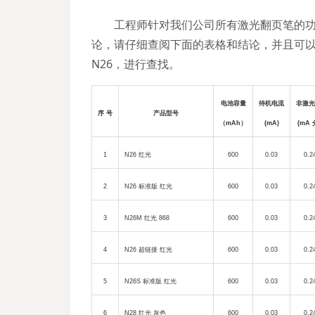
工程师针对我们公司所有激光翻页笔的
论，请仔细查阅下面的表格和结论
，
并且可以
N26，进行查找。
电池容量
待机电流
非激
序
号
产品型号
（
mAh
）
(
mA)
(
mA
1
N26
红光
600
0.03
0.2
2
N26
标准版
红光
600
0.03
0.2
3
N26M
红光
868
600
0.03
0.2
4
N26
超链接
红光
600
0.03
0.2
5
N26S
标准版
红光
600
0.03
0.2
6
N28
红光
灰色
600
0.03
0.2