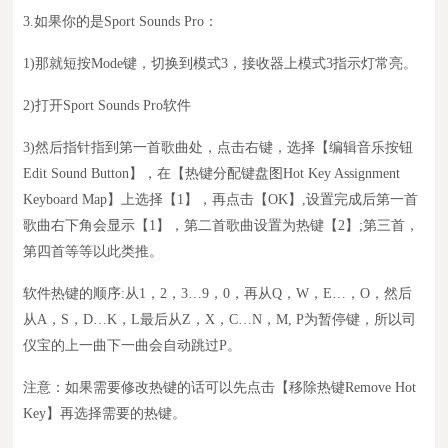
3.如果
你
的是Sport Sounds Pro
：
1)
那就
短按
Mode键，切换到模式3，接收器上模式3指示灯常亮。
2)
打开Sport Sounds Pro软件
3)
然后指针指到第一首歌曲处，点击右键，选择【编辑音乐按钮
Edit Sound Button】，在【热键分配键盘图Hot Key Assignment
Keyboard Map
】
上选择【1】，再点击【OK】,设置完成后第一首
歌曲右下角会显示【1】，第二首歌曲设置为热键【2】;第三首，
第四首等等以此类推
。
软件热键的顺序:从1，2，3
…
9，0
，
再从Q，W，E…，O
，
然后
从A，S，D…K，L最后从Z，X，C…N，M
,
P为暂停键，所以司
仪宝的上一曲下一曲会自动跳过P。
注意：
如果需要修改热键的话可以先点击【移除热键Remove Hot
Key
】
再选择需
要的热键。