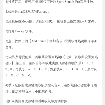
4)
设置好后，即可用N61司仪宝控制Sport Sounds Pro音乐播放。
4.如果是
masOS系统的
Farrage
：
1)
那就
短按
Mode键，切换到模式3，接收器上模式3指示灯常亮。
2)
打开Farrago软件。
3)
点击软件上的【Add Sound】添加音乐, 按照软件热键顺序添加
音乐
。
把自己所需要的第一首歌曲设置为热键(1】;第二首歌曲设置为热
键(2】;第三首，第四首等等以此类推,3热键的顺序:从1，2，3…
9，0
，
再从Q，W，E…O，P
，
然后从A，S，D…K，L
，
最后从
Z，X，C…N，M。
4)
手卡是按照此热键顺序依次控制音乐，请按照
自己
键盘字母顺
序
，依次添加音乐，不能跳符号
。
5)
如果需要修改热键的话可以鼠标拖动替换
。