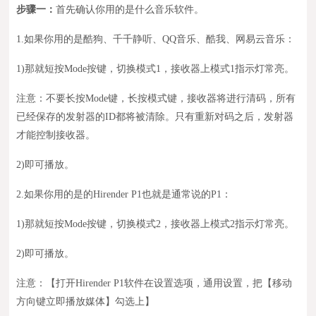
步骤一：
首先确认你用的是什么音乐软件。
1.如果你用的是酷狗、千千静听、QQ音乐、酷我、网易云音乐：
1)
那就
短按
M
ode按键
，
切换模式
1
，
接收器上模式1指示灯常亮。
注意：不要长按Mode键，
长按模式键，接收器将进行清码，所有
已经保存的发射器的ID都将被清除。只有重新对码之后，发射器
才能控制接收器。
2
)
即可播放。
2.如果你用的是
的Hirender P1
也就是
通常说的
P
1
：
1)
那就
短按
M
ode按键
，
切换模式
2
，
接收器上模式2指示灯常亮。
2
)
即可播放。
注意：
【打开Hirender P1软件在设置选项，通用设置，把【移动
方向键立即播放媒体】勾选上】