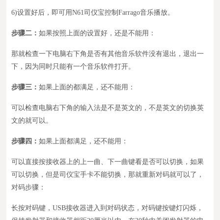
6)
设置好后，即可用N61司仪宝控制Farrago音乐播放
。
步骤二：
如果按照上面的设置好，还是不能
用：
那就检查一下电脑右下角是否有其他音乐软件没有退出
，
退出一
下，因为同时只能有一个音乐软件打开。
步骤三：
如果上面的都满足，
还不能用：
可以检查电脑右下角的输入法是不是英文的，不是英文的切换英
文的就可以。
步骤四：
如果上面
都满足，
还不
能用：
可以
直接按接收器上的
上一曲
、
下一
曲
键看是否可以切换，如果
可以切换
，但是
司仪宝手卡不能切换，那就重新对码就可以了，
对码步骤：
长按对码键，USB接收器进入到对码状态，对码键按键灯闪烁，