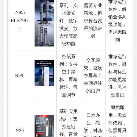
推荐运行
系列：支
需要专业
软件，解
N95s
持聚光
演示，追
锁全部高
BLE/N97
灯、数字
求舞台效
级功能，
激光、放
果的演讲
s
黑屏无限
大镜等高
者
制
级功能
空鼠系
推荐运行
交互频
列：支持
软件，鼠
繁，喜欢
空中鼠
标与标注
N99
在屏幕上
标、屏幕
功能更精
圈画标注
标注、音
准，黑屏
的用户
量调节
更自由
即插即
基础实用
日常办
用，无软
系列：支
公、教
件依赖，
持超链
N29
学，对基
但黑屏只
接、音量