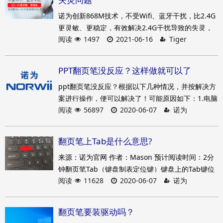
诺为创新868M技术，不受Wifi、蓝牙干扰，比2.4G
更灵敏、更稳定，有效解决2.4G干扰导致的失灵，
阅读
1497
2021-06-16
Tiger
它避开2.4G，另辟蹊径，采用868M频段，让控制信
号与2.4G干扰源传输在不同频段，彻底解决Wifi蓝牙
干扰问题。人多信号杂，868M尤其适用。
PPT翻页笔没反应？这样做就可以了
ppt翻页笔没反应？根据以下几种情况，并按解决方
案进行操作，便可以解决了！可能原因如下：1.电脑
阅读
56897
2020-06-07
诺为
没有安装好驱动程序，使用过程中接收器接受不
良，可能是电脑操作系统驱动导致驱动程序故障。
【解决方案】：请确认电脑操作系统版本，有可能
翻页笔上Tab是什么意思?
是因为版本太老旧无法使用。或者是某些电脑本来
来源：诺为官网 作者：Mason 预计阅读时间：2分
安装的就是简化版系统（即没有安装正常配置的驱
钟翻页笔Tab（键盘制表定位键）键盘上的Tab键位
动程序包）、某些操作系统因为长期没有整理，系
阅读
11628
2020-06-07
诺为
于大小写键（ Caps Lock ）的上面，Tab 键是
统本身不稳定或中病毒，也会导致无法正常安装
Tabulator key 的缩写，其含义是“作表的人，制表
机，（打字机上为制表用的）跳格键”。它最基本的
翻页笔要装驱动吗？
用法就是用来绘制无边框的表格。单词之间的间隔