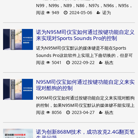
N99，N99s，N89，N86，N97s，N96s，N95s，
阅读
949
2024-05-06
诺为
N95s Pro，N28s，N29s，N10s Pro。
二.两种情况下需要校准:1. 翻页笔没有移动，光标自
己向某个方向移动直到屏幕边缘。2.水平或垂直移动
诺为N95M司仪宝如何通过按键功能自定义
产品时，光标不水平或垂直移动，而是斜着向某个
来实现对Sports Sounds Pro的控制
方向移动。
诺为N95M司仪宝默认的媒体键是不能在Sports
Sounds Pro这款软件上实现上下曲切换的，但是可
阅读
5041
2022-09-22
杨杰
以通过按键功能自定义来实现。
N95M司仪宝如何通过按键功能自定义来实
现对酷狗的控制
N95M司仪宝如何通过按键功能自定义来实现对酷狗
的控制，如果N95M司仪宝默认的媒体键不能实现上
阅读
8056
2023-04-27
杨杰
下曲切换的话，可以通过按键功能自定义来实现对
酷狗的控制。
诺为创新868M技术，成功攻克2.4G翻页笔
失灵问题