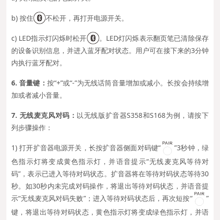
b) 按住
不松开，再打开电源开关。
c) LED指示灯闪烁时松开
。LED灯闪烁表示翻页笔已清除保存
的设备识别信息，并进入蓝牙配对状态。用户可在接下来的3分钟
内执行蓝牙配对。
6. 音量键：
按“+”或“-”为无线话筒音量增加或减小。长按会持续增
加或者减小音量。
7.
无线麦克风
对码：
以无线版扩音器S358和S168为例，请按下
列步骤操作：
1) 打开扩音器电源开关，长按扩音器侧面对码键“
”3秒钟，绿
色指示灯将变成黄色指示灯，并语音提示“无线麦克风等待对
码”，表示已进入等待对码状态。扩音器将在等待对码状态等待30
秒。如30秒内未完成对码操作，将退出等待对码状态，并语音提
示“无线麦克风对码失败”；进入等待对码状态后，再次短按“
”
键，将退出等待对码状态，黄色指示灯将变成绿色指示灯，并语