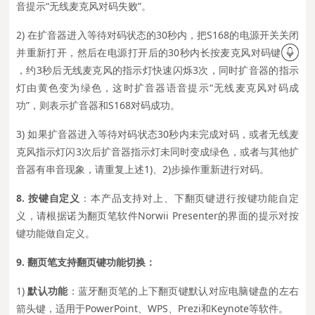
音提示“无线麦克风对码失败”。
2) 在扩音器进入等待对码状态的30秒内，把S168的电源开关关闭
并重新打开，然后在电源打开后的30秒内长按麦克风对码键
，约3秒后无线麦克风的指示灯快速闪烁3次，同时扩音器的指示
灯由黄色变为绿色，这时扩音器语音提示“无线麦克风对码成
功”，则表示扩音器和S168对码成功。
3)
如果扩音器进入等待对码状态30秒内未完成对码，或者无线麦
克风指示灯闪3次后扩音器指示灯未同时变成绿色，或者与其他扩
音器有串音现象，请重复上述1)、2)步操作重新进行对码。
8.
按键自定义
：本产品支持对上、下翻页键进行按键功能自定
义，请根据诺为翻页笔软件Norwii Presenter的界面的提示对按
键功能做自定义。
9.
翻页笔支持翻页键功能切换
：
1)
默认功能
：蓝牙翻页笔的上下翻页键默认对应电脑键盘的左右
箭头键，适用于PowerPoint、WPS、Prezi和Keynote等软件。