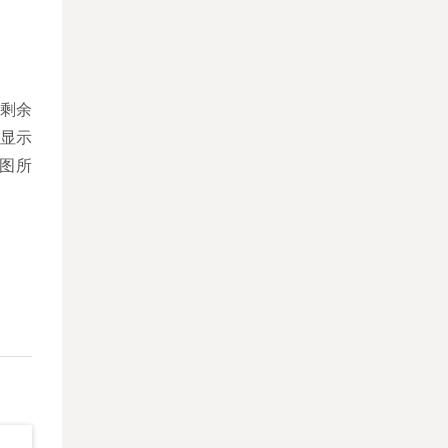
池剩余
显示
下图所