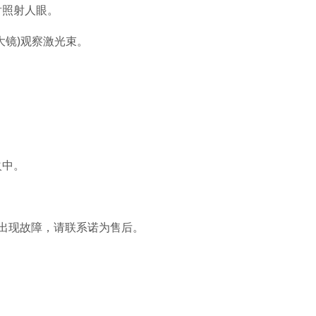
射照射人眼。
大镜)观察激光束。
。
火中。
品出现故障，请联系诺为售后。